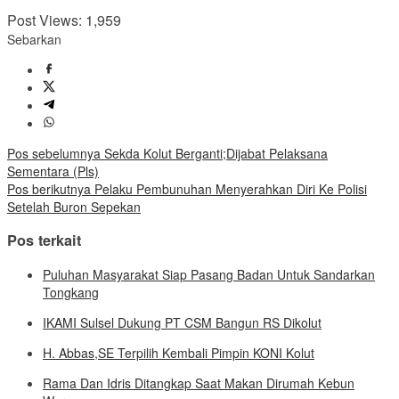
Post Views:
1,959
Sebarkan
Navigasi
Pos sebelumnya
Sekda Kolut Berganti;Dijabat Pelaksana
Sementara (Pls)
pos
Pos berikutnya
Pelaku Pembunuhan Menyerahkan Diri Ke Polisi
Setelah Buron Sepekan
Pos terkait
Puluhan Masyarakat Siap Pasang Badan Untuk Sandarkan
Tongkang
IKAMI Sulsel Dukung PT CSM Bangun RS Dikolut
H. Abbas,SE Terpilih Kembali Pimpin KONI Kolut
Rama Dan Idris Ditangkap Saat Makan Dirumah Kebun